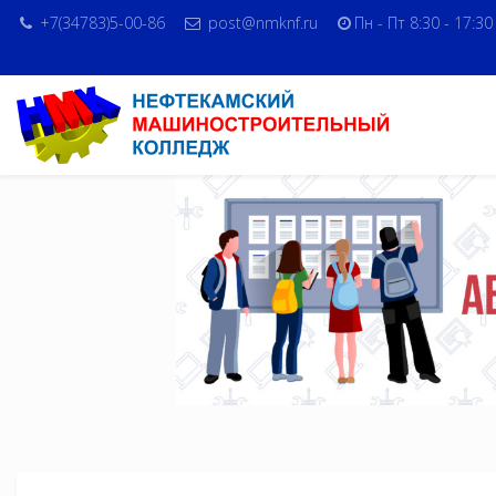
+7(34783)5-00-86
post@nmknf.ru
Пн - Пт 8:30 - 17:30