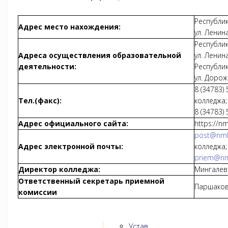
Республик
Адрес место нахождения:
ул. Ленина
Республик
Адреса осуществления образовательной
ул. Ленина
деятельности:
Республик
ул. Дорож
8 (34783)
Тел.(факс):
колледжа;
8 (34783)
Адрес официального сайта:
https://nm
post@nmk
Адрес электронной почты:
колледжа;
priem@nm
Директор колледжа:
Мингалев
Ответственный секретарь приемной
Паршаков
комиссии
Устав