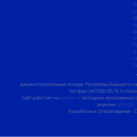
Э
д
B
Ц
Д
О
К
О
К
К
машиностроительный колледж. Республика Башкортостан,
Тел./факс (34783)5-00-76. E-mail:
Сайт работает на
Joomla!
— свободное программное о
лицензии
GNU/GPL.
Разработка и сопровождение - 