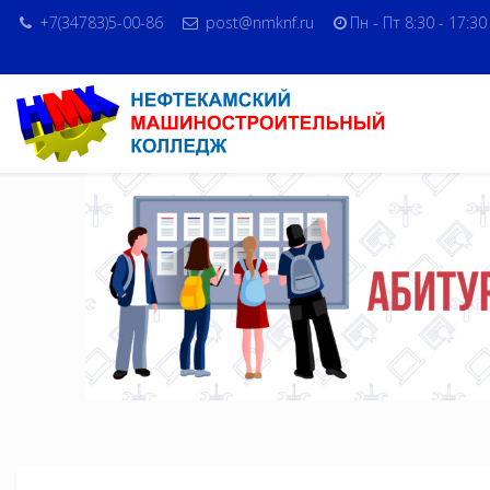
+7(34783)5-00-86
post@nmknf.ru
Пн - Пт 8:30 - 17:30