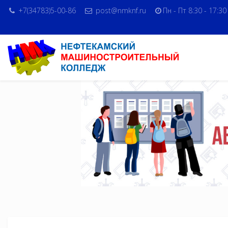
+7(34783)5-00-86
post@nmknf.ru
Пн - Пт 8:30 - 17:30