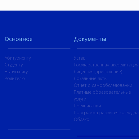
Основное
Документы
Абитуриенту
Устав
Студенту
Государственная аккредитация
Выпускнику
Лицензия (приложение)
Родителю
Локальные акты
Отчет о самообследовании
Платные образовательные
услуги
Предписания
Программа развития колледжа
Облако