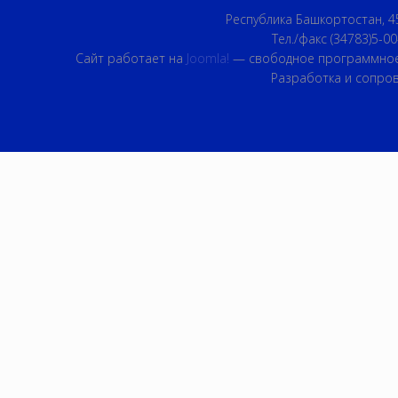
Республика Башкортостан, 45
Тел./факс (34783)5-00
Сайт работает на
Joomla!
— свободное программное
Разработка и сопро