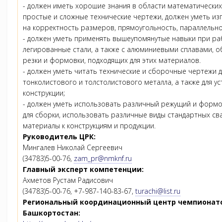
- должен иметь хорошие знания в области математических
простые и сложные технические чертежи, должен уметь из
на корректность размеров, прямоугольность, параллельнос
- должен уметь применять вышеупомянутые навыки при раб
легированные стали, а также с алюминиевыми сплавами,
резки и формовки, подходящих для этих материалов.
- должен уметь читать технические и сборочные чертежи д
тонколистового и толстолистового металла, а также для у
конструкции;
- должен уметь использовать различный режущий и формо
для сборки, использовать различные виды стандартных св
материалы к конструкциям и продукции.
Руководитель ЦРК:
Мингалев Николай Сергеевич
(34783)5-00-76,
zam_pr@nmknf.ru
Главный эксперт компетенции:
Ахметов Рустам Радисович
(34783)5-00-76, +7-987-140-83-67,
turachi@list.ru
Региональный координационный центр чемпионато
Башкортостан: