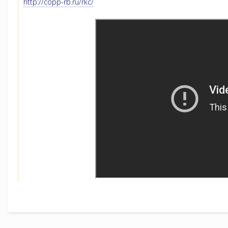
http://copp-rb.ru/rkc/