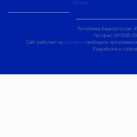
Облако
Республика Башкортостан, 45
Тел./факс (34783)5-00
Сайт работает на
Joomla!
— свободное программное
Разработка и сопро