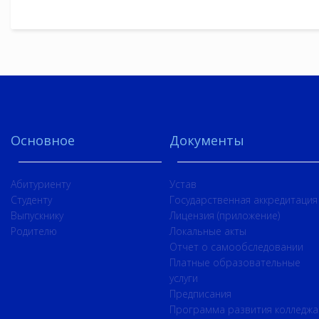
Основное
Документы
Абитуриенту
Устав
Студенту
Государственная аккредитация
Выпускнику
Лицензия (приложение)
Родителю
Локальные акты
Отчет о самообследовании
Платные образовательные
услуги
Предписания
Программа развития колледжа