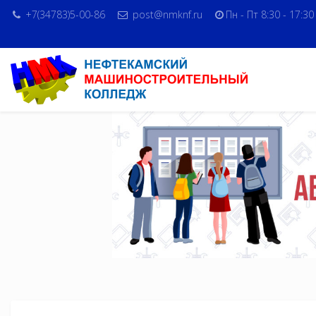
+7(34783)5-00-86
post@nmknf.ru
Пн - Пт 8:30 - 17:30