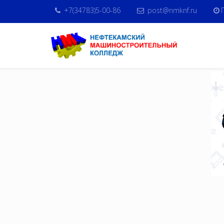
+7(34783)5-00-86
post@nmknf.ru