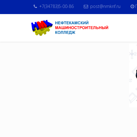
+7(34783)5-00-86
post@nmknf.ru