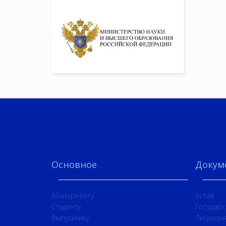
Основное
Докум
Абитуриенту
Устав
Студенту
Государс
Выпускнику
Лицензия