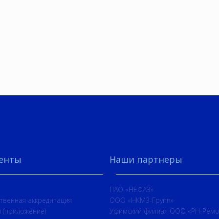
енты
Наши партнеры
ПАО «НЕФАЗ»
твенная аккредитация
ООО «НКМЗ-Групп»
 (приложение)
Уфимский филиал ООО «РН-Ремо