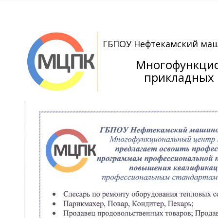
ГБПОУ Нефтекамский ма
Многофункци
прикладных