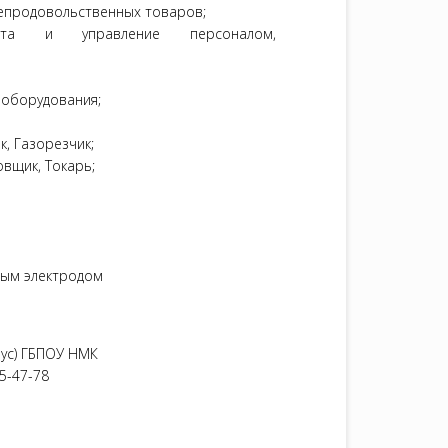
епродовольственных товаров;
рплата и управление персоналом,
ооборудования;
, Газорезчик;
вщик, Токарь;
тым электродом
пус) ГБПОУ НМК
)5-47-78