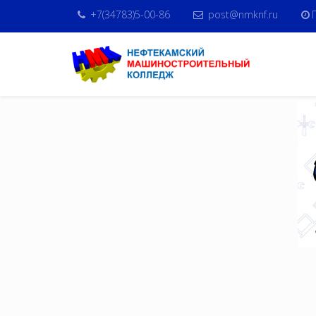
+7(34783)5-00-86
post@nmknf.ru