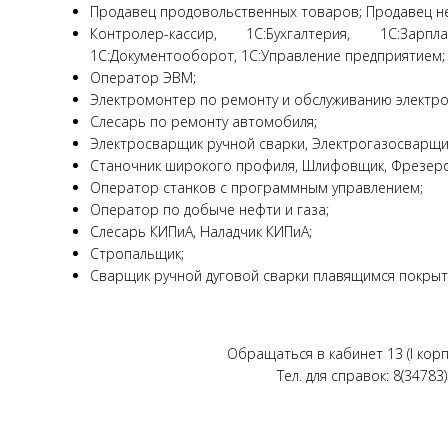
Продавец продовольственных товаров; Продавец н
Контролер-кассир, 1С:Бухгалтерия, 1С:За
1С:Документооборот, 1С:Управление предприятием;
Оператор ЭВМ;
Электромонтер по ремонту и обслуживанию электр
Слесарь по ремонту автомобиля;
Электросварщик ручной сварки, Электрогазосварщик
Станочник широкого профиля, Шлифовщик, Фрезеро
Оператор станков с программным управлением;
Оператор по добыче нефти и газа;
Слесарь КИПиА, Наладчик КИПиА;
Стропальщик;
Сварщик ручной дуговой сварки плавящимся покры
Обращаться в кабинет 13 (I кор
Тел. для справок: 8(34783