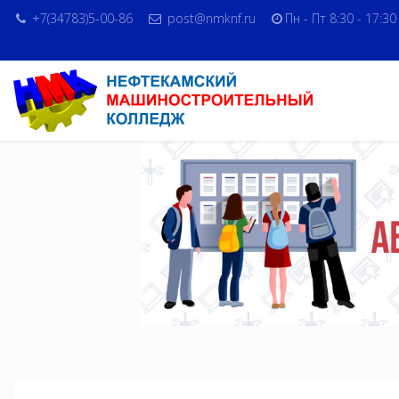
+7(34783)5-00-86
post@nmknf.ru
Пн - Пт 8:30 - 17:30