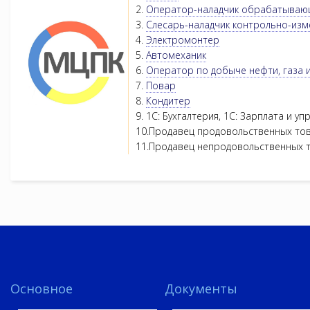
2.
Оператор-наладчик обрабатываю
3.
Слесарь-наладчик контрольно-из
4.
Электромонтер
5.
Автомеханик
6.
Оператор по добыче нефти, газа и
7.
Повар
8.
Кондитер
9. 1С: Бухгалтерия, 1С: Зарплата и 
10.Продавец продовольственных то
11.Продавец непродовольственных 
Основное
Документы