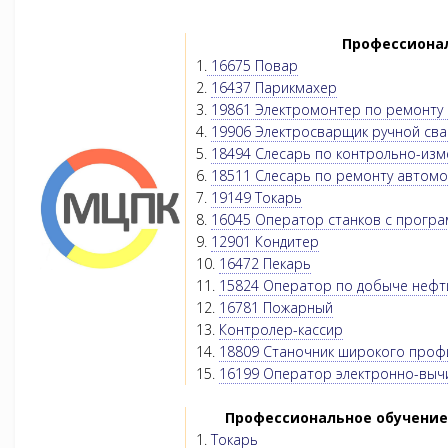
Профессионал
1.
16675 Повар
2.
16437 Парикмахер
3.
19861 Электромонтер по ремонту 
4.
19906 Электросварщик ручной сва
5.
18494 Слесарь по контрольно-из
6.
18511 Слесарь по ремонту автом
7.
19149 Токарь
8.
16045 Оператор станков с прогр
9.
12901 Кондитер
10.
16472 Пекарь
11.
15824 Оператор по добыче нефти
12.
16781 Пожарный
13.
Контролер-кассир
14.
18809 Станочник широкого проф
15.
16199 Оператор электронно-выч
Профессиональное обучение
1.
Токарь