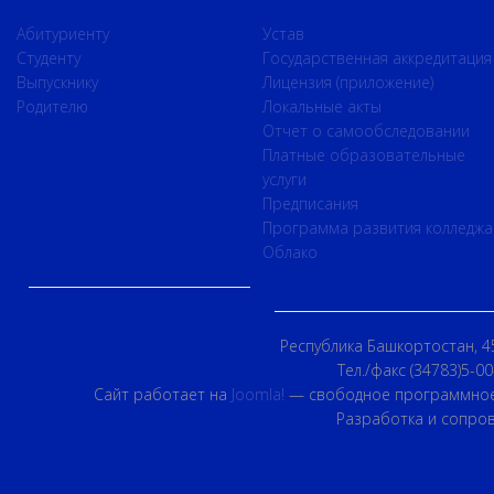
Абитуриенту
Устав
Студенту
Государственная аккредитация
Выпускнику
Лицензия (приложение)
Родителю
Локальные акты
Отчет о самообследовании
Платные образовательные
услуги
Предписания
Программа развития колледжа
Облако
Республика Башкортостан, 45
Тел./факс (34783)5-00
Сайт работает на
Joomla!
— свободное программное
Разработка и сопро