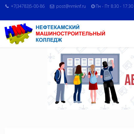
+7(34783)5-00-86
post@nmknf.ru
Пн - Пт 8:30 - 17:30