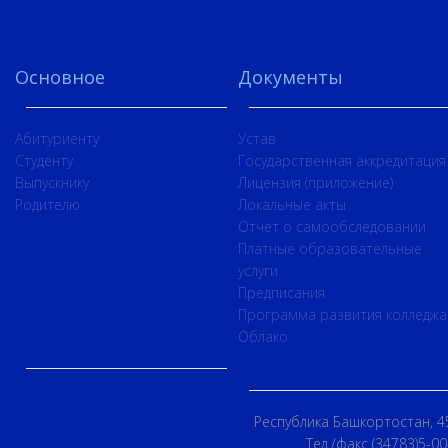
Основное
Документы
Абитуриенту
Устав
Студенту
Государственная аккредитация
Выпускнику
Лицензия (приложение)
Родителю
Локальные акты
Отчет о самообследовании
Платные образовательные
услуги
Предписания
Программа развития колледжа
Облако
Республика Башкортостан, 45
Тел./факс (34783)5-00