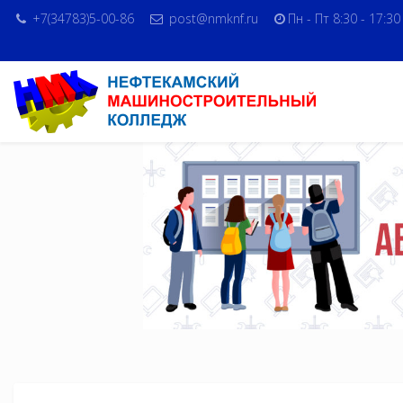
+7(34783)5-00-86
post@nmknf.ru
Пн - Пт 8:30 - 17:30