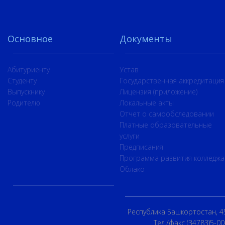
Основное
Документы
Абитуриенту
Устав
Студенту
Государственная аккредитация
Выпускнику
Лицензия (приложение)
Родителю
Локальные акты
Отчет о самообследовании
Платные образовательные
услуги
Предписания
Программа развития колледжа
Облако
Республика Башкортостан, 45
Тел./факс (34783)5-00