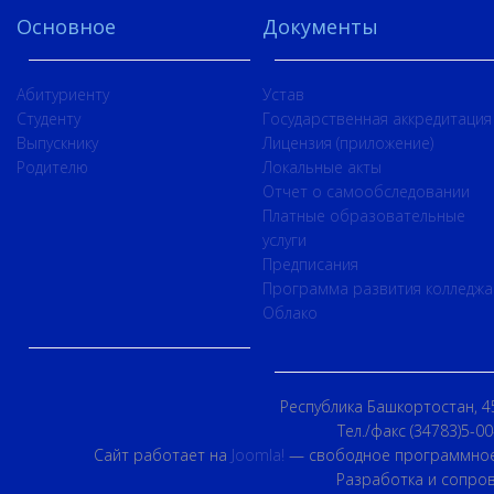
Основное
Документы
Абитуриенту
Устав
Студенту
Государственная аккредитация
Выпускнику
Лицензия (приложение)
Родителю
Локальные акты
Отчет о самообследовании
Платные образовательные
услуги
Предписания
Программа развития колледжа
Облако
Республика Башкортостан, 45
Тел./факс (34783)5-00
Сайт работает на
Joomla!
— свободное программное
Разработка и сопро