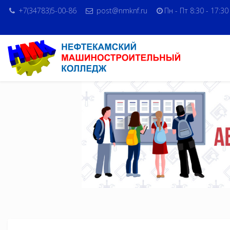
+7(34783)5-00-86
post@nmknf.ru
Пн - Пт 8:30 - 17:30