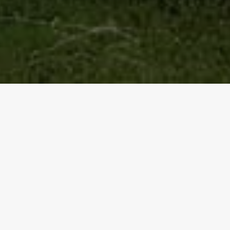
МЕНЮ
Добро пожаловать в СДО НМК